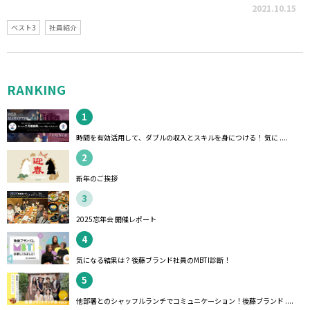
2021.10.15
ベスト3
社員紹介
RANKING
1
時間を有効活用して、ダブルの収入とスキルを身につける！ 気に ....
2
新年のご挨拶
3
2025忘年会 開催レポート
4
気になる結果は？後藤ブランド社員のMBTI診断！
5
他部署とのシャッフルランチでコミュニケーション！後藤ブランド ....