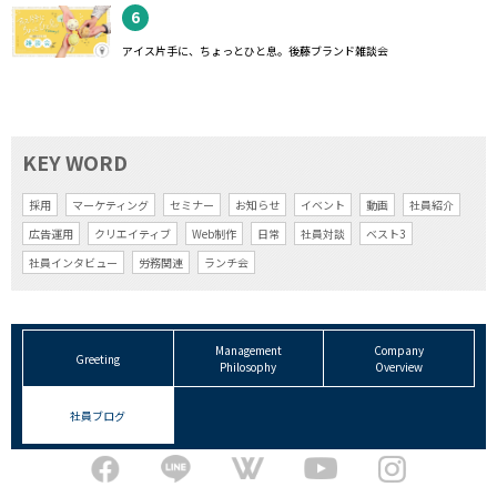
6
アイス片手に、ちょっとひと息。後藤ブランド雑談会
KEY WORD
採用
マーケティング
セミナー
お知らせ
イベント
動画
社員紹介
広告運用
クリエイティブ
Web制作
日常
社員対談
ベスト3
社員インタビュー
労務関連
ランチ会
Management
Company
Greeting
Philosophy
Overview
社員ブログ